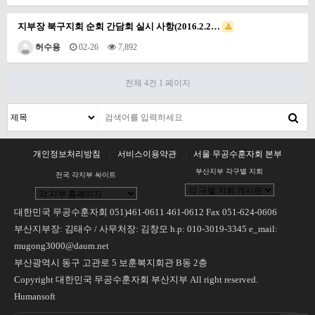
지부장 북구지회 순회 간담회 실시 사항(2016.2.2…
허수용
02-26
7,892
전체 4건
1 페이지
개인정보처리방침
서비스이용약관
서울 무공수훈자회 본부
부산지부 각구별 지회
전국 각지부 싸이트
대한민국 무공수훈자회 051)461-0611 461-0612 Fax 051-624-0606
부산지부장: 김태수 / 사무처장: 김창모 h.p: 010-3019-3345 e_mail:
mugong3000@daum.net
부산광역시 동구 고관로 5 보훈복지회관 B동 2층
Copyright 대한민국 무공수훈자회 부산지부 All right reserved.
Humansoft