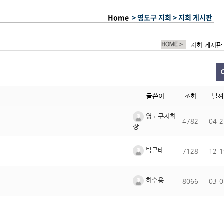
Home
> 영도구 지회 >
지회 게시판
지회 게시판
글쓴이
조회
날짜
영도구지회
4782
04-2
장
박근태
7128
12-1
허수용
8066
03-0