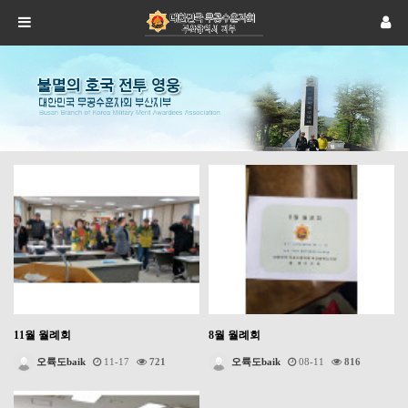
11월 월례회
8월 월례회
오륙도baik
11-17
721
오륙도baik
08-11
816