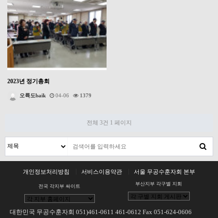
2023년 정기총회
오륙도baik
04-06
1379
전체 3건
1 페이지
개인정보처리방침
서비스이용약관
서울 무공수훈자회 본부
부산지부 각구별 지회
전국 각지부 싸이트
대한민국 무공수훈자회 051)461-0611 461-0612 Fax 051-624-0606